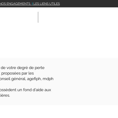
NOS
ENGAGEMENTS
I
LES LIENS UTILES
NOS CENTRES
CONTACT
 de votre degré de perte
nt proposées par les
 conseil général, agefiph, mdph
possèdent un fond d'aide aux
ières.