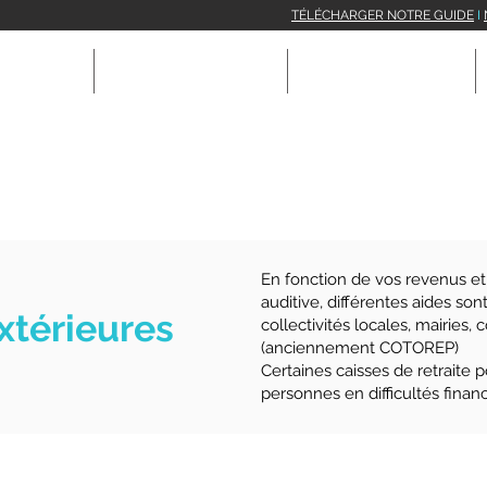
TÉLÉCHARGER NOTRE GUIDE
I
ACCUEIL
VOTRE AUDITION
NOS SOLUTIONS
En fonction de vos revenus et
auditive, différentes aides so
xtérieures
collectivités locales, mairies,
(anciennement COTOREP)
Certaines caisses de retraite 
personnes en difficultés financ